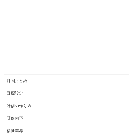
報連相
導入事例
就職支援
年間研修
採用活動
新入社員研修
月間まとめ
目標設定
研修の作り方
研修内容
福祉業界