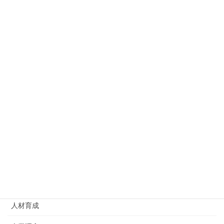
–
アンガーマネジメント
アンケート結果
オンライン
オンラインインターンシップ
コミュニケーション
ビジネスマナー
リーダーシップ
主体性
人材育成