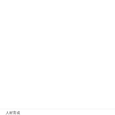
カテゴリー
–
アンガーマネジメント
アンケート結果
オンライン
オンラインインターンシップ
コミュニケーション
ビジネスマナー
リーダーシップ
主体性
人材育成