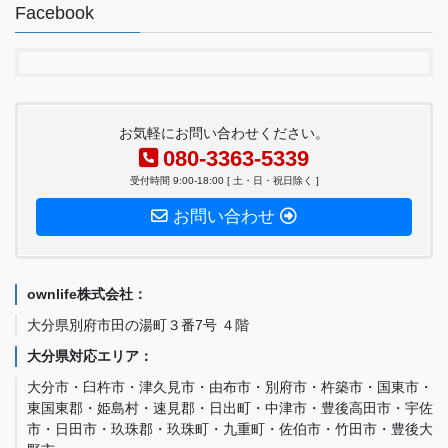
Facebook
お気軽にお問い合わせください。
080-3363-5339
受付時間 9:00-18:00 [ 土・日・祝日除く ]
お問い合わせ
ownlife株式会社：
大分県別府市田の湯町３番7号 ４階
大分県対応エリア：
大分市・臼杵市・津久見市・由布市・別府市・杵築市・国東市・
東国東郡・姫島村・速見郡・日出町・中津市・豊後高田市・宇佐
市・日田市・玖珠郡・玖珠町・九重町・佐伯市・竹田市・豊後大