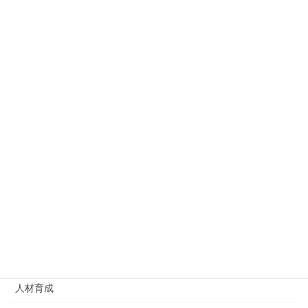
カテゴリー
–
アンガーマネジメント
アンケート結果
オンライン
オンラインインターンシップ
コミュニケーション
ビジネスマナー
リーダーシップ
主体性
人材育成