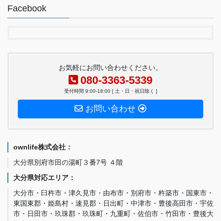
Facebook
お気軽にお問い合わせください。
080-3363-5339
受付時間 9:00-18:00 [ 土・日・祝日除く ]
お問い合わせ
ownlife株式会社：
大分県別府市田の湯町３番7号 ４階
大分県対応エリア：
大分市・臼杵市・津久見市・由布市・別府市・杵築市・国東市・
東国東郡・姫島村・速見郡・日出町・中津市・豊後高田市・宇佐
市・日田市・玖珠郡・玖珠町・九重町・佐伯市・竹田市・豊後大