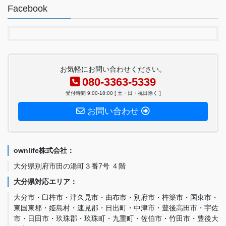
Facebook
お気軽にお問い合わせください。
080-3363-5339
受付時間 9:00-18:00 [ 土・日・祝日除く ]
お問い合わせ
ownlife株式会社：
大分県別府市田の湯町３番7号 ４階
大分県対応エリア：
大分市・臼杵市・津久見市・由布市・別府市・杵築市・国東市・
東国東郡・姫島村・速見郡・日出町・中津市・豊後高田市・宇佐
市・日田市・玖珠郡・玖珠町・九重町・佐伯市・竹田市・豊後大