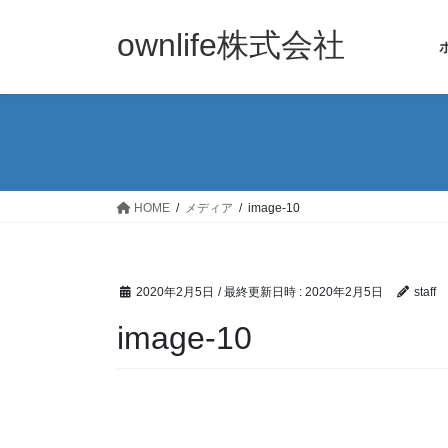
コ
ナ
ン
ビ
ownlife株式会社
テ
ゲ
ン
ー
ツ
シ
へ
ョ
ス
ン
キ
に
ッ
移
HOME
メディア
image-10
プ
動
2020年2月5日
/ 最終更新日時 :
2020年2月5日
staff
image-10