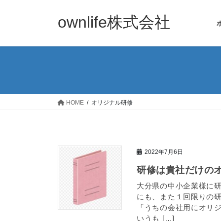
コ
ナ
ン
ビ
ownlife株式会社
テ
ゲ
ン
ー
ツ
シ
へ
ョ
ス
ン
キ
に
ッ
移
HOME
オリジナル研修
プ
動
2022年7月6日
研修は貴社だけの
大分県の中小企業様に
にも、また１回限りの
「うちの会社用にオリ
いうも […]